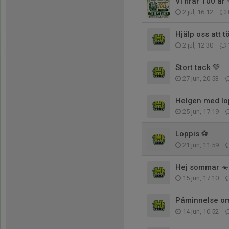
Vi firar 100 år 
2 jul, 16:12
Hjälp oss att 
2 jul, 12:30
Stort tack 💚
27 jun, 20:53
Helgen med lop
25 jun, 17:19
Loppis ⚽️
21 jun, 11:59
Hej sommar ☀️
15 jun, 17:10
Påminnelse om
14 jun, 10:52