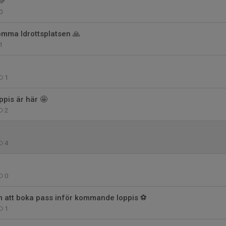
💚
0
tömma Idrottsplatsen 🙏
1
1
pis är här 🤩
2
4
0
 att boka pass inför kommande loppis ⚽
1