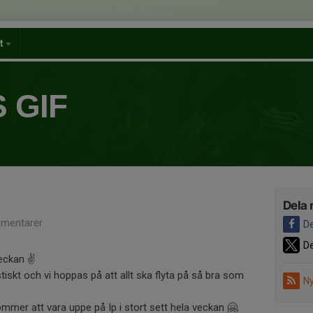
et
 GIF
Dela 
mentarer
De
De
veckan ✌️
stiskt och vi hoppas på att allt ska flyta på så bra som
Ny
ommer att vara uppe på Ip i stort sett hela veckan 🤗.