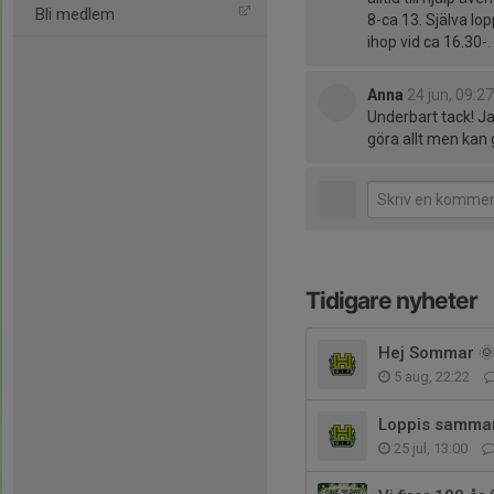
Bli medlem
8-ca 13. Själva lop
ihop vid ca 16.30-.
Anna
24 jun, 09:27
Underbart tack! Ja
göra allt men kan g
Tidigare nyheter
Hej Sommar 
5 aug, 22:22
Loppis samman
25 jul, 13:00