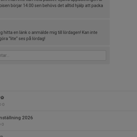
pisen börjar 14.00 sen behövs det alltid hjälp att packa
g hitta en länk o anmälde mig till lördagen! Kan inte
öra ”lite” ses på lördag!
⚽
0
ställning 2026
0