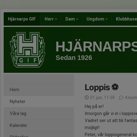
Hjärnarps GIF
Herr
Dam
Ungdom
Klubbhus
HJÄRNARPS
Sedan 1926
Loppis ⚽️
Hem
21 jun, 11:59
4 kom
Nyheter
Hej på er!
Våra lag
Imorgon går vi in i loppis
Vädret ser ut att bli fanta
Kalender
möjligt!
Peter, vår loppisgeneral k