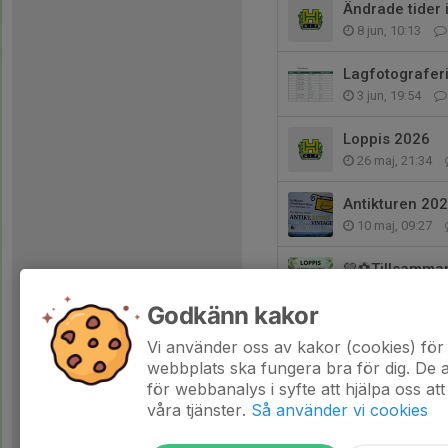
Ändrade tider
8 jun, 10:13
Lagfotografer
3 jun, 19:54
Loppis 2026
26 maj, 21:34
Antikturen 20
10 maj, 09:27
💚⚽Tillsammans
4 maj, 09:28
Godkänn kakor
Flickor och po
Vi använder oss av kakor (cookies) för 
23 apr, 20:36
webbplats ska fungera bra för dig. De
för webbanalys i syfte att hjälpa oss att
våra tjänster.
Så använder vi cookies