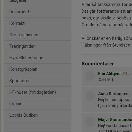
Bildgalleri
Vi är så tacksamma för de
Det går fortfarande att an
Dokument
pass, där skulle vi behöva 
Kontakt
Om det så bara är några 
Om föreningen
Vi önskar er en härlig sön
Hälsningar från Styrelsen
Träningstider
Hyra Klubbstugan
Kommentarer
Konstgräsplan
Elin Ahlqvist
21 ju
👏🏼💚☀️
Sponsorer
HF-huset (fritidsgården)
Anna Simonsen
2
Hej hur ser upppa
Loppis
hjälp med på lörd
Loppis Butiken
Majvi Gudmunds
Hej! Första passet
alltid till hjälp 