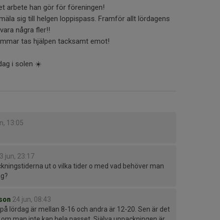
t arbete han gör för föreningen!
mäla sig till helgen loppispass. Framför allt lördagens
vara några fler!!
timmar tas hjälpen tacksamt emot!
dag i solen ☀️
n, 13:05
3 jun, 23:17
ckningstiderna ut o vilka tider o med vad behöver man
ag?
son
24 jun, 08:43
 på lördag är mellan 8-16 och andra är 12-20. Sen är det
även om man inte kan hela passet. Själva uppackningen är