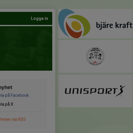
Logga in
nyhet
la på Facebook
la på X
heter via RSS