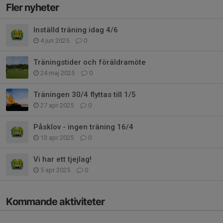
Fler nyheter
Inställd träning idag 4/6
4 jun 2025
0
Träningstider och föräldramöte
24 maj 2025
0
Träningen 30/4 flyttas till 1/5
27 apr 2025
0
Påsklov - ingen träning 16/4
13 apr 2025
0
Vi har ett tjejlag!
5 apr 2025
0
Kommande aktiviteter