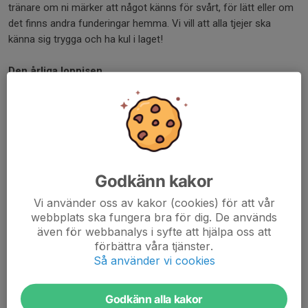
tränare om ni märker att något känns för svårt, för lätt eller om
det finns andra funderingar hemma. Vi vill att alla tjejer ska
känna sig trygga och ha kul i laget!
Den årliga loppisen
Som medlem i föreningen är det en gång om året
obligatoriskt att hjälpa till på loppisen som arrangeras i
slutet av juni.
Man väljer det pass som fungerar bäst för en och få gärna
ställa upp på fler pass om man känner för det.
Se information om loppisen och länk till anmälan via nedan
Godkänn kakor
länk.
www.hjarnarpsgif.se/nyheter/2353976/loppis-2025
Vi använder oss av kakor (cookies) för att vår
webbplats ska fungera bra för dig. De används
Vi tränar fram till den 2 juli, därefter har vi uppehåll och sätter
även för webbanalys i syfte att hjälpa oss att
igång igen lagom till skolorna börjar. Exakt dag återkommer vi
förbättra våra tjänster.
Så använder vi cookies
med.
Har ni frågor, tankar, funderingar eller är sugen på att hjälpa till
Godkänn alla kakor