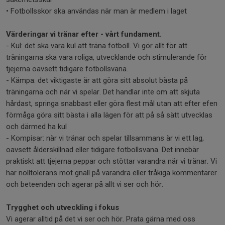
• Fotbollsskor ska användas när man är medlem i laget
Värderingar vi tränar efter - vårt fundament.
- Kul: det ska vara kul att träna fotboll. Vi gör allt för att
träningarna ska vara roliga, utvecklande och stimulerande för
tjejerna oavsett tidigare fotbollsvana.
- Kämpa: det viktigaste är att göra sitt absolut bästa på
träningarna och när vi spelar. Det handlar inte om att skjuta
hårdast, springa snabbast eller göra flest mål utan att efter efen
förmåga göra sitt bästa i alla lägen för att på så sätt utvecklas
och därmed ha kul
- Kompisar: när vi tränar och spelar tillsammans är vi ett lag,
oavsett ålderskillnad eller tidigare fotbollsvana. Det innebär
praktiskt att tjejerna peppar och stöttar varandra när vi tränar. Vi
har nolltolerans mot gnäll på varandra eller tråkiga kommentarer
och beteenden och agerar på allt vi ser och hör.
Trygghet och utveckling i fokus
Vi agerar alltid på det vi ser och hör. Prata gärna med oss