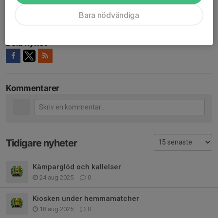
som tränare är det bara att höra av sig! :)
Bara nödvändiga
/Fredrik, Martina, Carolin och Kajsa
Dela nyhet
Kommentarer
Tidigare nyheter
Kämparglöd och kallelser
24 aug 2025
0
Kiosken under hemmamatcher
18 aug 2025
0