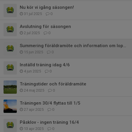
Nu kör vi igång säsongen!
31 jul 2025
0
Avslutning för säsongen
2 jul 2025
0
Summering föräldramöte och information om loppisen
15 jun 2025
0
Inställd träning idag 4/6
4 jun 2025
0
Träningstider och föräldramöte
24 maj 2025
0
Träningen 30/4 flyttas till 1/5
27 apr 2025
0
Påsklov - ingen träning 16/4
13 apr 2025
0