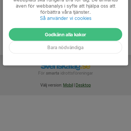
Att vara 2 föräldrar är att föredra. Jag lägger här ut ett schema
även för webbanalys i syfte att hjälpa oss att
på vilka barns föräldrar som har kiosken...
förbättra våra tjänster.
Läs mer
Så använder vi cookies
Godkänn alla kakor
Bara nödvändiga
För
smarta
idrottsföreningar
Välj version:
Mobil
|
Desktop