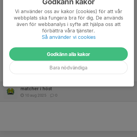
Godkänn kakor
vill läsa innan. Denna manual finns även i kiosken.
Matchdagar är:
Vi använder oss av kakor (cookies) för att vår
14 augusti: Henry och Ahmed
webbplats ska fungera bra för dig. De används
11 september: Joel och Bastian
även för webbanalys i syfte att hjälpa oss att
9 oktober: Clever och Theodore
förbättra våra tjänster.
Så använder vi cookies
Dela nyhet
Godkänn alla kakor
Bara nödvändiga
Tidigare nyheter
matcher i höst
10 aug 2025
0