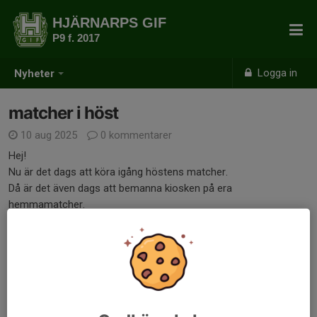
HJÄRNARPS GIF
P9 f. 2017
Logga in
Nyheter
matcher i höst
10 aug 2025
0 kommentarer
Hej!
Nu är det dags att köra igång höstens matcher.
Då är det även dags att bemanna kiosken på era
hemmamatcher.
Att vara 2 föräldrar är att föredra. Jag lägger här ut ett schema
på vilka barns föräldrar som har kiosken vid vart tillfälle. Om ni
inte kan av någon anledning byter ni själva med någon annan i
laget.
Man bör vara på plats 1 timme innan matchstart för att hinna
starta upp. Finns en manual på hemsidan under dokument om ni