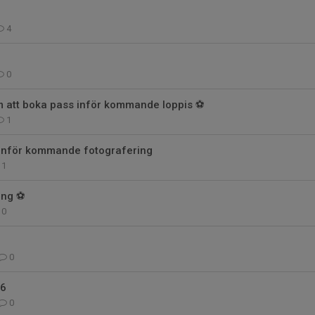
4
0
 att boka pass inför kommande loppis ⚽
1
 inför kommande fotografering
1
ing ⚽
0
0
26
0