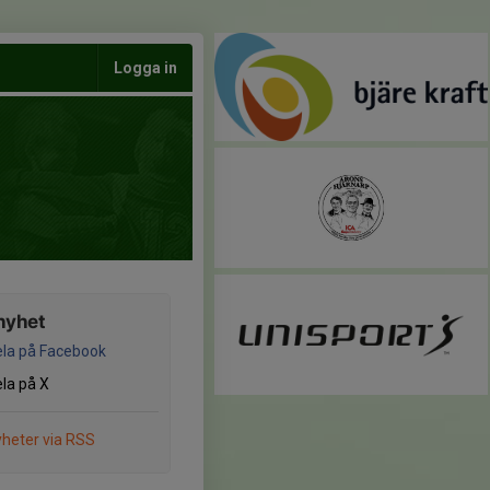
Logga in
nyhet
la på Facebook
la på X
heter via RSS