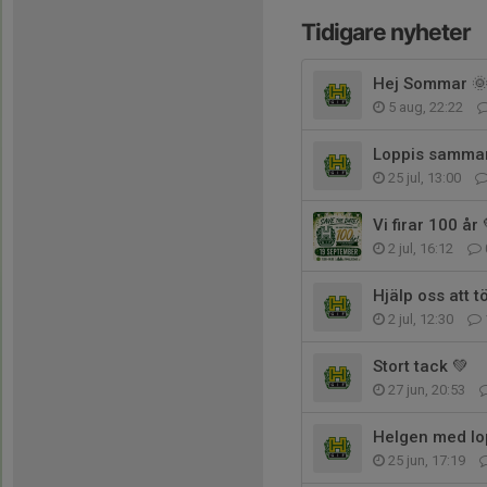
Tidigare nyheter
Hej Sommar 
5 aug, 22:22
Loppis samman
25 jul, 13:00
Vi firar 100 år 
2 jul, 16:12
Hjälp oss att 
2 jul, 12:30
Stort tack 💚
27 jun, 20:53
Helgen med lop
25 jun, 17:19