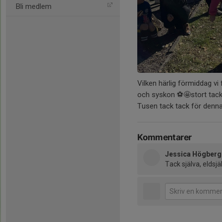
Bli medlem
Vilken härlig förmiddag vi 
och syskon ⚽️🤩stort tack ti
Tusen tack tack för denn
Kommentarer
Jessica Högberg
Tack själva, eldsjä