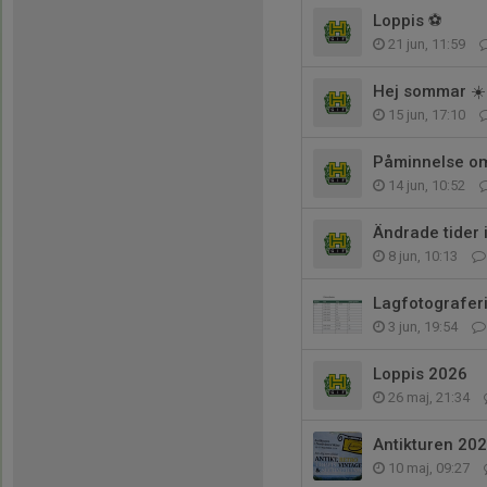
Loppis ⚽️
21 jun, 11:59
Hej sommar ☀️
15 jun, 17:10
Påminnelse om
14 jun, 10:52
Ändrade tider
8 jun, 10:13
Lagfotografer
3 jun, 19:54
Loppis 2026
26 maj, 21:34
Antikturen 20
10 maj, 09:27