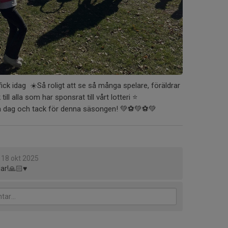
fick idag ☀️Så roligt att se så många spelare, föräldrar
ll alla som har sponsrat till vårt lotteri ⭐️
a dag och tack för denna säsongen! 💚⚽️💚⚽️💚
18 okt 2025
lar!🙏🏻♥️