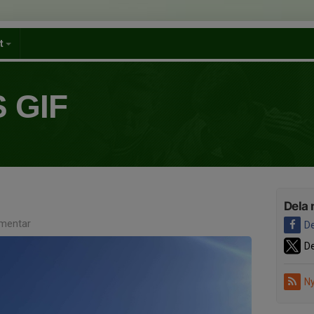
et
 GIF
Dela 
mentar
De
De
Ny