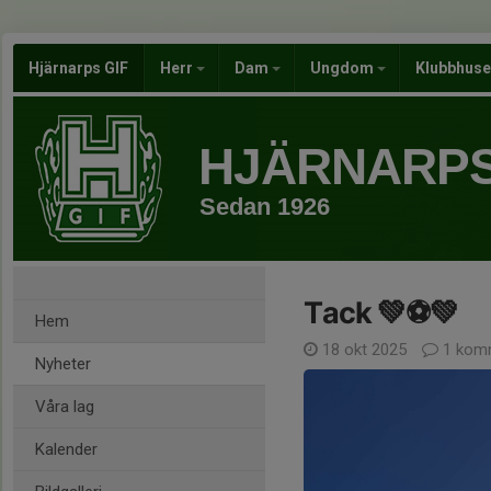
Hjärnarps GIF
Herr
Dam
Ungdom
Klubbhus
HJÄRNARPS
Sedan 1926
Tack 💚⚽️💚
Hem
18 okt 2025
1 kom
Nyheter
Våra lag
Kalender