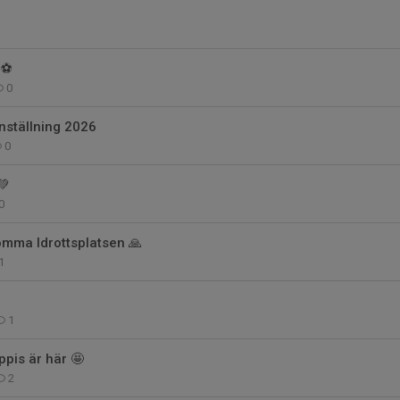
⚽
0
ställning 2026
0
💚
0
tömma Idrottsplatsen 🙏
1
1
pis är här 🤩
2