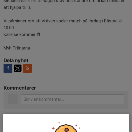
Meddela här eller till någon utav oss tränare om ni kan tänka er
att hjälpa till :).
Vi påminner om att vi även spelar match på lördag i Båstad kl
10.00.
Kallelse kommer ⚽
Mvh Tränarna
Dela nyhet
Kommentarer
Tidigare nyheter