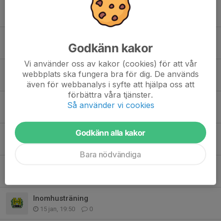
Träningstart
6 aug, 08:50
0
Träning 21/6 inställd 24/6 avslutning
Godkänn kakor
20 jun, 10:53
0
Vi använder oss av kakor (cookies) för att vår
Påminnelse 😃
webbplats ska fungera bra för dig. De används
13 maj, 14:48
0
även för webbanalys i syfte att hjälpa oss att
förbättra våra tjänster.
Utomhus i solen
Så använder vi cookies
1 apr, 17:25
0
Godkänn alla kakor
Våren 2026
25 mar, 12:25
0
Bara nödvändiga
Inställd träning 1:e mard
20 feb, 09:08
0
Inomhusträning
15 jan, 19:50
0