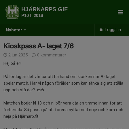
HJÄRNARPS GIF
P10 f. 2016
Logga in
Nyheter
Kioskpass A- laget 7/6
2 jun 2025
0 kommentarer
Hej på er!
På lördag är det vår tur att ha hand om kiosken när A- laget
spelar match. Har vi någon förälder som kan tänka sig att ställa
upp och stå där? 🌭☕
Matchen börjar kl 13 och ni bör vara där en timme innan för att
förbereda. Så passa på att förena nytta med nöje och kom och
heja på Hjärnarp.⚽