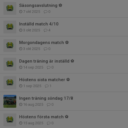
Säsongsavslutning ⚽
7 okt 2025
0
Inställd match 4/10
3 okt 2025
4
Morgondagens match ⚽
3 okt 2025
0
Dagen träning är inställd ⚽️
14 sep 2025
0
Höstens sista matcher ⚽
1 sep 2025
1
Ingen träning söndag 17/8
16 aug 2025
0
Höstens första match ⚽️
15 aug 2025
0