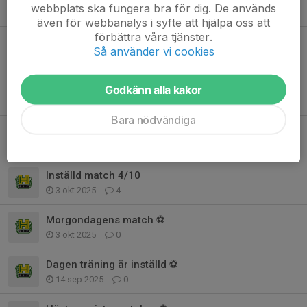
webbplats ska fungera bra för dig. De används
25 mar, 12:25
0
även för webbanalys i syfte att hjälpa oss att
förbättra våra tjänster.
Inställd träning 1:e mard
Så använder vi cookies
20 feb, 09:08
0
Inomhusträning
Godkänn alla kakor
15 jan, 19:50
0
Bara nödvändiga
Säsongsavslutning ⚽
7 okt 2025
0
Inställd match 4/10
3 okt 2025
4
Morgondagens match ⚽
3 okt 2025
0
Dagen träning är inställd ⚽️
14 sep 2025
0