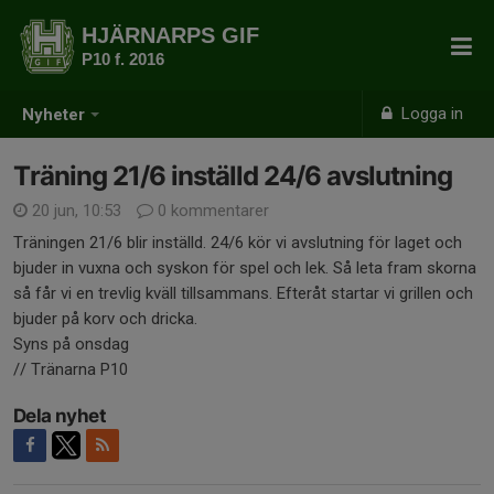
HJÄRNARPS GIF
P10 f. 2016
Logga in
Nyheter
Träning 21/6 inställd 24/6 avslutning
20 jun, 10:53
0 kommentarer
Träningen 21/6 blir inställd. 24/6 kör vi avslutning för laget och
bjuder in vuxna och syskon för spel och lek. Så leta fram skorna
så får vi en trevlig kväll tillsammans. Efteråt startar vi grillen och
bjuder på korv och dricka.
Syns på onsdag
// Tränarna P10
Dela nyhet