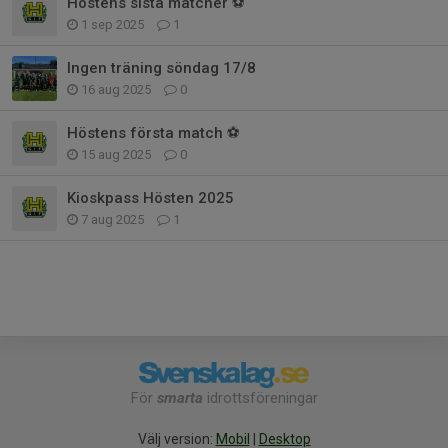
Höstens sista matcher ⚽
1 sep 2025
1
Ingen träning söndag 17/8
16 aug 2025
0
Höstens första match ⚽️
15 aug 2025
0
Kioskpass Hösten 2025
7 aug 2025
1
För
smarta
idrottsföreningar
Välj version:
Mobil
|
Desktop