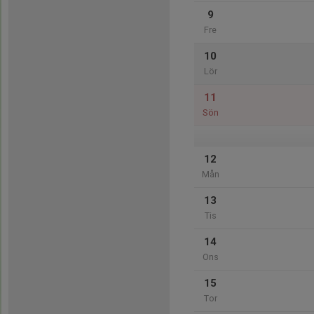
9
Fre
10
Lör
11
Sön
12
Mån
13
Tis
14
Ons
15
Tor