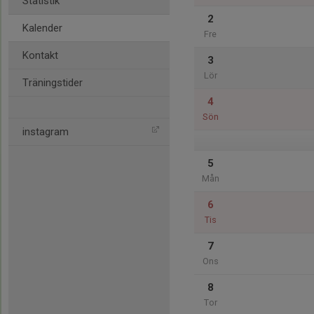
Statistik
2
Kalender
Fre
Kontakt
3
Lör
Träningstider
4
Sön
instagram
5
Mån
6
Tis
7
Ons
8
Tor