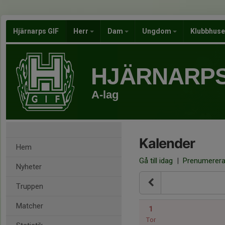
Hjärnarps GIF
Herr
Dam
Ungdom
Klubbhus
HJÄRNARPS
A-lag
Kalender
Hem
Gå till idag
|
Prenumerer
Nyheter
Truppen
Matcher
1
Tor