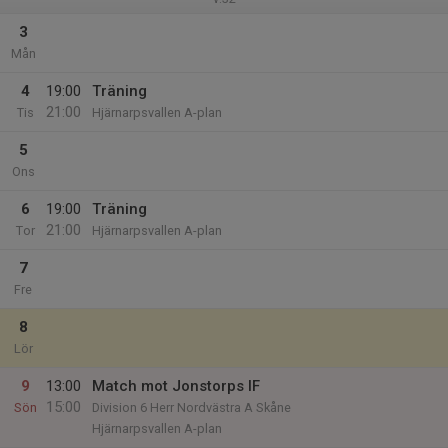
3
Mån
4
19:00
Träning
21:00
Tis
Hjärnarpsvallen A-plan
5
Ons
6
19:00
Träning
21:00
Tor
Hjärnarpsvallen A-plan
7
Fre
8
Lör
9
13:00
Match mot Jonstorps IF
15:00
Sön
Division 6 Herr Nordvästra A Skåne
Hjärnarpsvallen A-plan