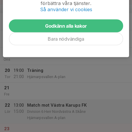
förbättra våra tjänster.
v.34
Så använder vi cookies
17
Mån
Godkänn alla kakor
18
19:00
Träning
Bara nödvändiga
21:00
Tis
Hjärnarpsvallen A-plan
19
Ons
20
19:00
Träning
21:00
Tor
Hjärnarpsvallen A-plan
21
Fre
22
13:00
Match mot Västra Karups FK
15:00
Lör
Division 6 Herr Nordvästra A Skåne
Hjärnarpsvallen A-plan
23