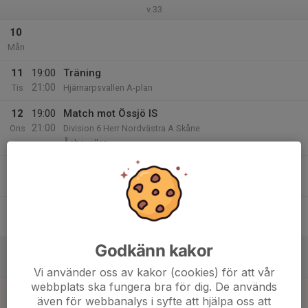
v.33
10
Mån
11
19:00
Träning
21:00
Tis
Hjärnarpsvallen A-plan
12
19:00
Match mot Össjö IS
21:00
Ons
Division 6 Herr Nordvästra A Skåne
Åsbovallen
13
Tor
14
Fre
Godkänn kakor
15
Lör
Vi använder oss av kakor (cookies) för att vår
webbplats ska fungera bra för dig. De används
16
även för webbanalys i syfte att hjälpa oss att
Sön