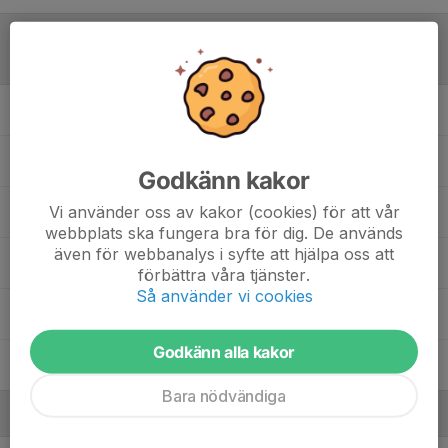
Laguppställning
Ahmed Alafara
Bastian Nilsson
Godkänn kakor
Vi använder oss av kakor (cookies) för att vår
Clever Dyeme
webbplats ska fungera bra för dig. De används
även för webbanalys i syfte att hjälpa oss att
Henry Nordstrand Hahn
förbättra våra tjänster.
Så använder vi cookies
Jack Larsson
Godkänn alla kakor
Nils Ahlqvist
Bara nödvändiga
Ledare