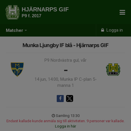
HJÄRNARPS GIF
P9 f. 2017
Logga in
Matcher
Munka Ljungby IF blå - Hjärnarps GIF
P9 Nordvästra gul, vår
-
14 jun, 14:00, Munka IP C-plan 5-
manna 1
Samling 13:30
Endast kallade kunde anmäla sig till aktiviteten. 9 personer var kallade.
Logga in här