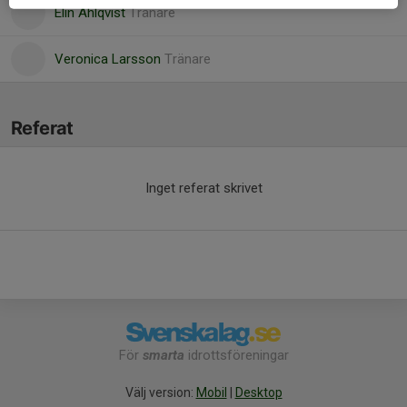
Elin Ahlqvist
Tränare
Veronica Larsson
Tränare
Referat
Inget referat skrivet
För
smarta
idrottsföreningar
Välj version:
Mobil
|
Desktop