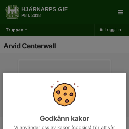
HJÄRNARPS GIF
P8 f. 2018
Logga in
Truppen
Arvid Centerwall
Godkänn kakor
Vi använder oss av kakor (cookies) för att vår
Position
-