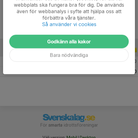
webbplats ska fungera bra för dig. De används
Ålder
7 år
även för webbanalys i syfte att hjälpa oss att
förbättra våra tjänster.
Så använder vi cookies
Godkänn alla kakor
ALLA SERIER
ALLA ÅR
Bara nödvändiga
2026
1
0
0
0
Totalt
1
0
0
0
För
smarta
idrottsföreningar
Välj version:
Mobil
|
Desktop