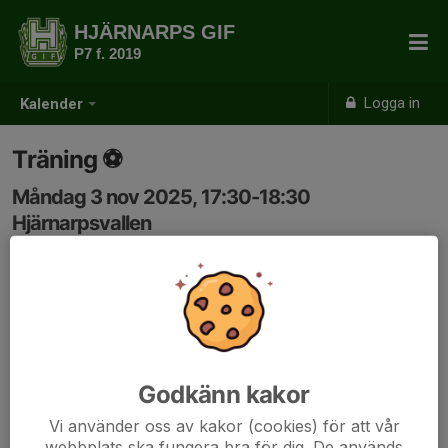
HJÄRNARPS GIF
P7 f. 2019
Logga in
Kalender
Träning ⚽️
Måndag 3 nov 2025, 17:30-18:30
Hjärnarpsvallen
Samling: 17:30
Godkänn kakor
Vi använder oss av kakor (cookies) för att vår
webbplats ska fungera bra för dig. De används