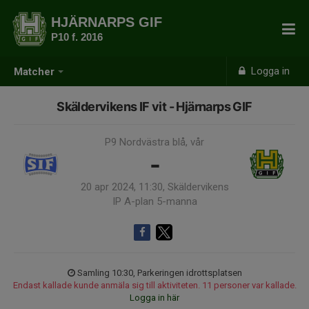
HJÄRNARPS GIF
P10 f. 2016
Logga in
Matcher
Skäldervikens IF vit - Hjärnarps GIF
P9 Nordvästra blå, vår
-
20 apr 2024, 11:30, Skäldervikens
IP A-plan 5-manna
Samling 10:30, Parkeringen idrottsplatsen
Endast kallade kunde anmäla sig till aktiviteten. 11 personer var kallade.
Logga in här