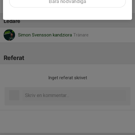
Bara nödvändiga
Wiggo Kannisto
, P11-12 f. 2014-2015
Ledare
Simon Svensson kandziora
Tränare
Referat
Inget referat skrivet