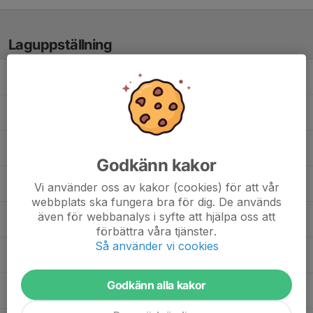
Laguppställning
Albin Berg
Arminas Banaitis
Eddard Einarsson
Godkänn kakor
Harry Innala
Vi använder oss av kakor (cookies) för att vår
webbplats ska fungera bra för dig. De används
även för webbanalys i syfte att hjälpa oss att
Hussein Alafara
, P11-12 f. 2014-2015
förbättra våra tjänster.
Så använder vi cookies
Joel Svensson kandziora
Godkänn alla kakor
Matteo Sörlin