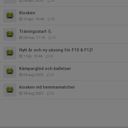
28 apr, 20:07
0
Kiosken
10 apr, 16:44
0
Träningsstart 💪
28 mar, 11:15
0
Nytt år och ny säsong för F10 & F12!
1 feb, 10:44
0
Kämparglöd och kallelser
24 aug 2025
0
kiosken vid hemmamatcher
18 aug 2025
0