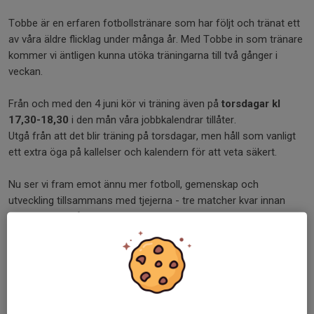
Tobbe är en erfaren fotbollstränare som har följt och tränat ett
av våra äldre flicklag under många år. Med Tobbe in som tränare
kommer vi äntligen kunna utöka träningarna till två gånger i
veckan.
Från och med den 4 juni kör vi träning även på
torsdagar kl
17,30-18,30
i den mån våra jobbkalendrar tillåter.
Utgå från att det blir träning på torsdagar, men håll som vanligt
ett extra öga på kallelser och kalendern för att veta säkert.
Nu ser vi fram emot ännu mer fotboll, gemenskap och
utveckling tillsammans med tjejerna - tre matcher kvar innan
sommaruppehåll - Let's go!
/Carolin, Tobbe och Kajsa
Dela nyhet