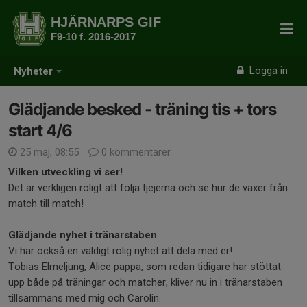
HJÄRNARPS GIF
F9-10 f. 2016-2017
Logga in
Nyheter
Glädjande besked - träning tis + tors
start 4/6
25 maj, 08:55
0 kommentarer
Vilken utveckling vi ser!
Det är verkligen roligt att följa tjejerna och se hur de växer från
match till match!
Glädjande nyhet i tränarstaben
Vi har också en väldigt rolig nyhet att dela med er!
Tobias Elmeljung, Alice pappa, som redan tidigare har stöttat
upp både på träningar och matcher, kliver nu in i tränarstaben
tillsammans med mig och Carolin.