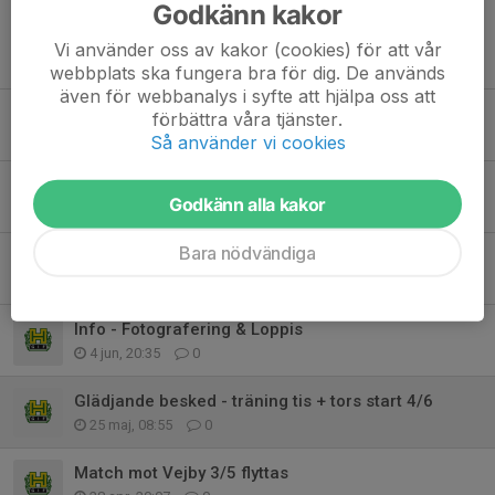
Godkänn kakor
Vi använder oss av kakor (cookies) för att vår
Tidigare nyheter
webbplats ska fungera bra för dig. De används
även för webbanalys i syfte att hjälpa oss att
Träningsstart 6/8 ⚽️
förbättra våra tjänster.
31 jul, 11:20
0
Så använder vi cookies
Sommaravslutning 23/6
Godkänn alla kakor
20 jun, 16:53
0
Bara nödvändiga
Kort info
9 jun, 19:14
0
Info - Fotografering & Loppis
4 jun, 20:35
0
Glädjande besked - träning tis + tors start 4/6
25 maj, 08:55
0
Match mot Vejby 3/5 flyttas