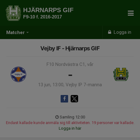
HJÄRNARPS GIF
F9-10 f. 2016-2017
Logga in
Matcher
Vejby IF - Hjärnarps GIF
F10 Nordvästra C1, vår
-
13 jun, 13:00, Vejby IP 7-manna
Samling 12:00
Endast kallade kunde anmäla sig till aktiviteten. 19 personer var kallade.
Logga in här