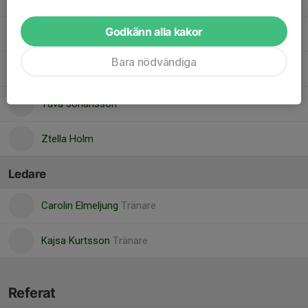
Godkänn alla kakor
Tove Maas
Bara nödvändiga
Towe Kurtsson
Tuva Johansson
Ztella Holm
Ledare
Carolin Elmeljung
Tränare
Kajsa Kurtsson
Tränare
Referat