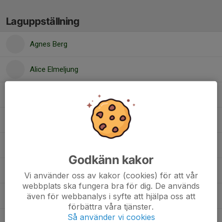
Laguppställning
Agnes Berg
Alice Elmeljung
Heidrun Lenander
Hilma Friberg
Junia Sjöberg
Godkänn kakor
Leah Karlsson
Vi använder oss av kakor (cookies) för att vår
webbplats ska fungera bra för dig. De används
även för webbanalys i syfte att hjälpa oss att
Madicken Nilsson
förbättra våra tjänster.
Så använder vi cookies
Penny Tuvesson