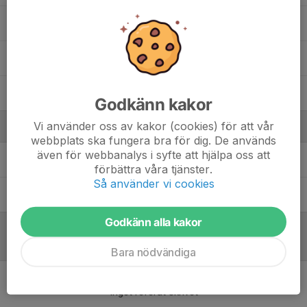
5. My Broström
Nova Fält
35. Thelma Elmeljung
Godkänn kakor
Vi använder oss av kakor (cookies) för att vår
Ledare
webbplats ska fungera bra för dig. De används
även för webbanalys i syfte att hjälpa oss att
Björn Lindholm
tränare
förbättra våra tjänster.
Så använder vi cookies
Tobias Elmeljung
tränare
Godkänn alla kakor
Referat
Bara nödvändiga
Inget referat skrivet