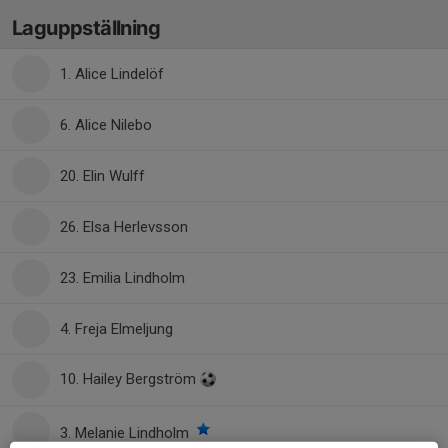
Laguppställning
1. Alice Lindelöf
6. Alice Nilebo
20. Elin Wulff
26. Elsa Herlevsson
23. Emilia Lindholm
4. Freja Elmeljung
10. Hailey Bergström
3. Melanie Lindholm