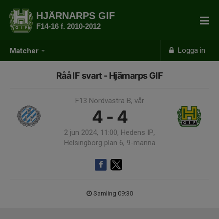
HJÄRNARPS GIF
F14-16 f. 2010-2012
Logga in
Matcher
Råå IF svart - Hjärnarps GIF
F13 Nordvästra B, vår
4 - 4
2 jun 2024, 11:00, Hedens IP,
Helsingborg plan 6, 9-manna
Samling 09:30