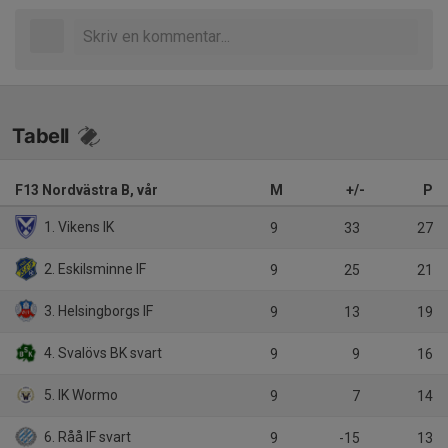
Tabell
F13 Nordvästra B, vår
M
+/-
P
1. Vikens IK
9
33
27
2. Eskilsminne IF
9
25
21
3. Helsingborgs IF
9
13
19
4. Svalövs BK svart
9
9
16
5. IK Wormo
9
7
14
6. Råå IF svart
9
-15
13