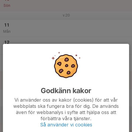
Sön
v.20
11
Mån
12
Tis
13
Ons
14
Tor
Godkänn kakor
15
Vi använder oss av kakor (cookies) för att vår
Fre
webbplats ska fungera bra för dig. De används
även för webbanalys i syfte att hjälpa oss att
16
förbättra våra tjänster.
Lör
Så använder vi cookies
17