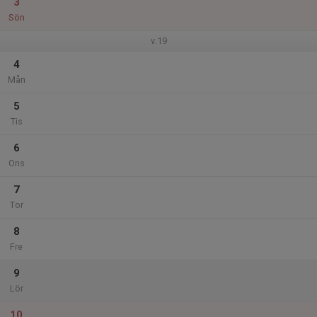
3
Sön
v.19
4
Mån
5
Tis
6
Ons
7
Tor
8
Fre
9
Lör
10