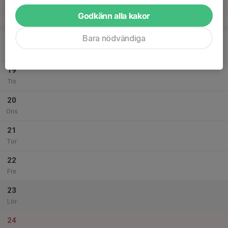
Sön
Godkänn alla kakor
v.21
Bara nödvändiga
18
Mån
19
Tis
20
Ons
21
Tor
22
Fre
23
Lör
24