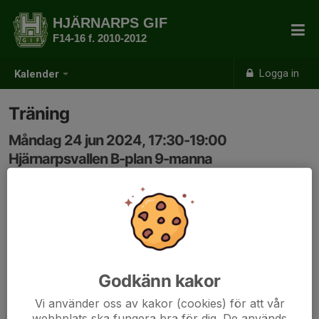
HJÄRNARPS GIF
F14-16 f. 2010-2012
Logga in
Kalender
Träning
Måndag 24 jun 2024, 17:30-19:00
Hjärnarpsvallen B-plan 9-manna
Samling: 17:30
Godkänn kakor
Vi använder oss av kakor (cookies) för att vår
webbplats ska fungera bra för dig. De används