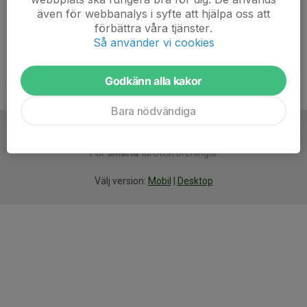
även för webbanalys i syfte att hjälpa oss att
Ålder
40 år
förbättra våra tjänster.
Så använder vi cookies
Godkänn alla kakor
Bara nödvändiga
För
smarta
idrottsföreningar
Välj version:
Mobil
|
Desktop