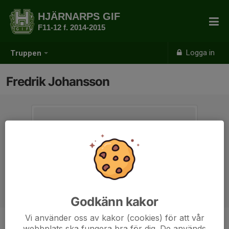
HJÄRNARPS GIF
F11-12 f. 2014-2015
Logga in
Truppen
Fredrik Johansson
Godkänn kakor
Vi använder oss av kakor (cookies) för att vår
webbplats ska fungera bra för dig. De används
Titel
Tränare