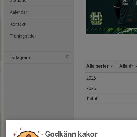
Statistik
Kalender
Kontakt
Träningstider
instagram
Alla serier
Alla år
2026
2025
Totalt
Godkänn kakor