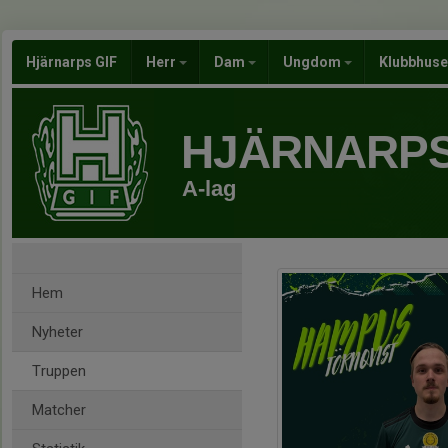
Hjärnarps GIF
Herr
Dam
Ungdom
Klubbhus
HJÄRNARPS
A-lag
Hem
Nyheter
Truppen
Matcher