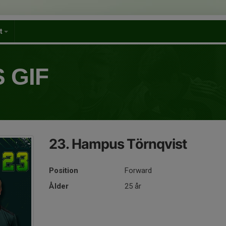
et
 GIF
23. Hampus Törnqvist
Position
Forward
Ålder
25 år