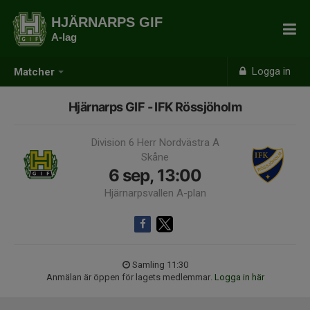
HJÄRNARPS GIF
A-lag
Logga in
Matcher
Hjärnarps GIF - IFK Rössjöholm
Division 6 Herr Nordvästra A
Skåne
6 sep, 13:00
Hjärnarpsvallen A-plan
Samling 11:30
Anmälan är öppen för lagets medlemmar.
Logga in här