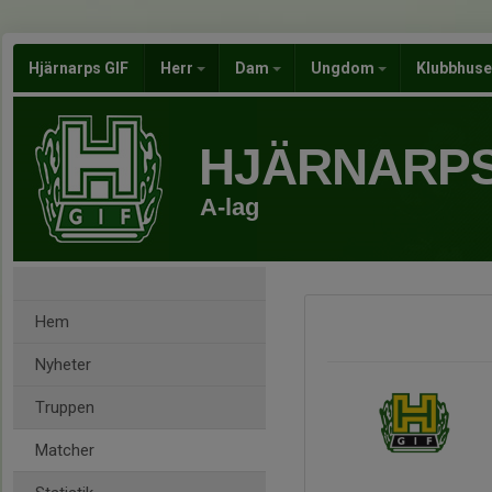
Hjärnarps GIF
Herr
Dam
Ungdom
Klubbhus
HJÄRNARPS
A-lag
Hem
Nyheter
Truppen
Matcher