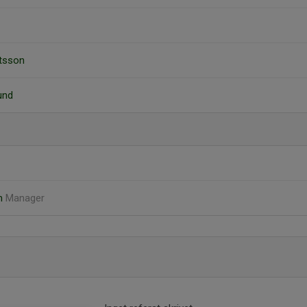
gtsson
und
öm
Manager