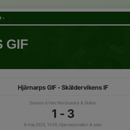
et
 GIF
Hjärnarps GIF - Skäldervikens IF
Division 6 Herr Nordvästra A Skåne
1 - 3
8 maj 2025, 19:00, Hjärnarpsvallen A-plan