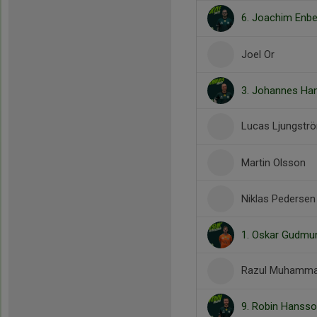
6. Joachim Enb
Joel Or
3. Johannes Ha
Lucas Ljungst
Martin Olsson
Niklas Pedersen
1. Oskar Gudm
Razul Muhamm
9. Robin Hanss