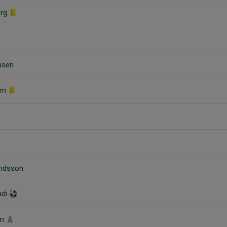
erg
nsen
röm
undsson
adi
on