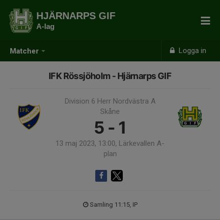
HJÄRNARPS GIF
A-lag
Logga in
Matcher
IFK Rössjöholm - Hjärnarps GIF
Division 6 Herr Nordvästra A
Skåne
5 - 1
13 maj 2023, 13:00, Lärkevallen A-
plan
Samling 11:15, IP