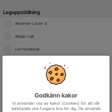
Laguppställning
Alexander Lundin
Alladin Tajik
Carl Nordbergh
4. Gustav Jönsson
17. Hugo Lilja
6. Joachim Enberg
Godkänn kakor
1. Lucas Andersson
Vi använder oss av kakor (cookies) för att vår
webbplats ska fungera bra för dig. De används