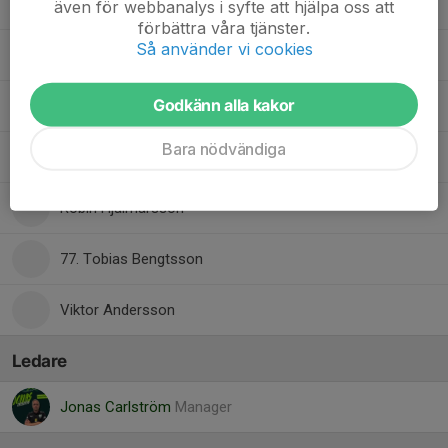
Malte Larsson
även för webbanalys i syfte att hjälpa oss att
förbättra våra tjänster.
Så använder vi cookies
Martin Olsson
Godkänn alla kakor
1. Oskar Gudmundsson
Bara nödvändiga
Pontus Andersson
Robin Hjalmarsson
77. Tobias Bengtsson
Viktor Andersson
Ledare
Jonas Carlström
Manager