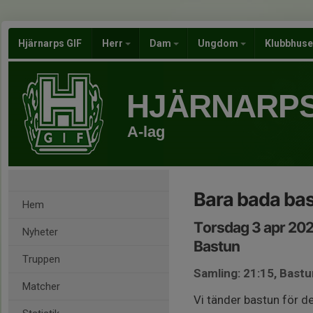
Hjärnarps GIF
Herr
Dam
Ungdom
Klubbhus
HJÄRNARPS
A-lag
Bara bada ba
Hem
Torsdag 3 apr 202
Nyheter
Bastun
Truppen
Samling: 21:15, Bastu
Matcher
Vi tänder bastun för de