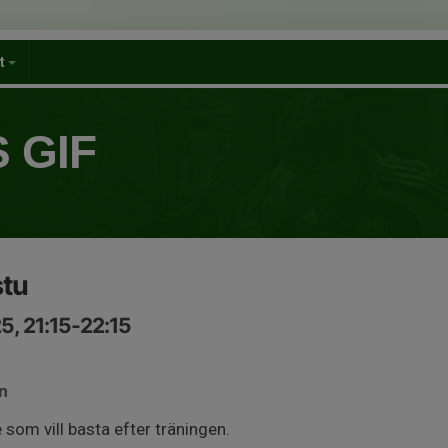
et
 GIF
stu
5, 21:15-22:15
n
 som vill basta efter träningen.