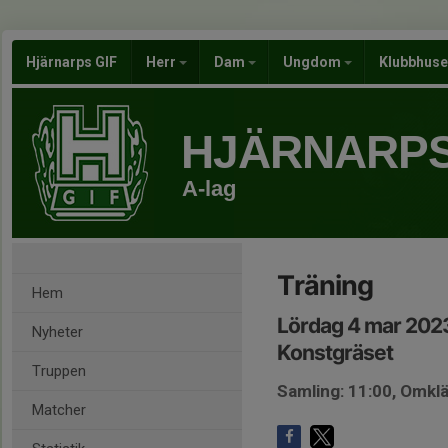
Hjärnarps GIF
Herr
Dam
Ungdom
Klubbhus
HJÄRNARPS
A-lag
Träning
Hem
Lördag 4 mar 2023
Nyheter
Konstgräset
Truppen
Samling: 11:00, Omk
Matcher