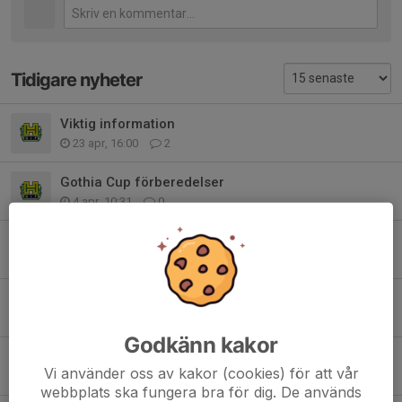
Tidigare nyheter
Viktig information
23 apr, 16:00
2
Gothia Cup förberedelser
4 apr, 10:31
0
🏃‍♂️ Bemanning HOKA Torekov-Båstad – söndag 29 mars
11 mar, 18:30
0
Träningen inställd 2 februari
2 feb, 13:27
0
Godkänn kakor
Tack för i år
Vi använder oss av kakor (cookies) för att vår
16 dec 2025
0
webbplats ska fungera bra för dig. De används