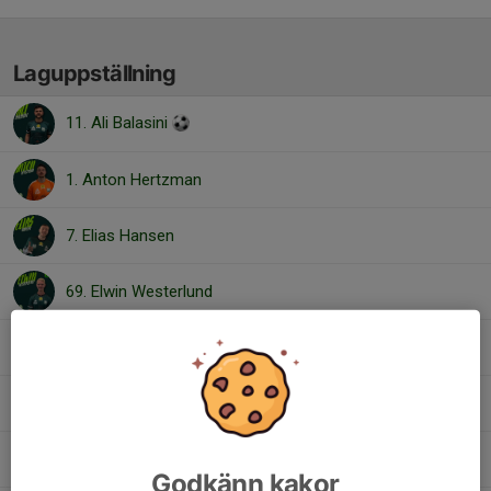
Laguppställning
11. Ali Balasini
1. Anton Hertzman
7. Elias Hansen
69. Elwin Westerlund
10. Filip Katz
15. Gabriel Pedersen
17. Hugo Lilja
Godkänn kakor