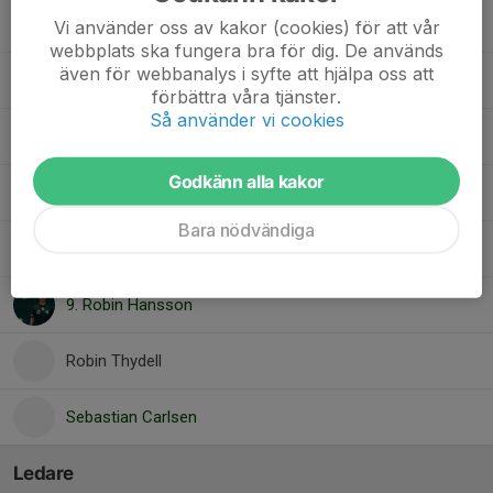
6. Joachim Enberg
Vi använder oss av kakor (cookies) för att vår
webbplats ska fungera bra för dig. De används
även för webbanalys i syfte att hjälpa oss att
Joel Or
förbättra våra tjänster.
Så använder vi cookies
Lucas Ljungström
Godkänn alla kakor
Niklas Pedersen
Bara nödvändiga
1. Oskar Gudmundsson
9. Robin Hansson
Robin Thydell
Sebastian Carlsen
Ledare