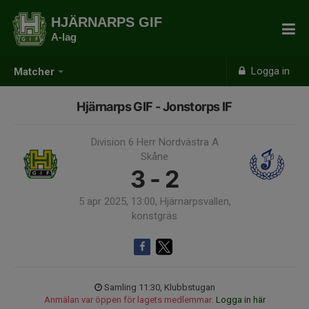
HJÄRNARPS GIF
A-lag
Logga in
Matcher
Hjärnarps GIF - Jonstorps IF
Division 6 Herr Nordvästra A
Skåne
3 - 2
5 apr 2025, 13:00, Hjärnarpsvallen,
konstgräs
Samling 11:30, Klubbstugan
Anmälan var öppen för lagets medlemmar.
Logga in här