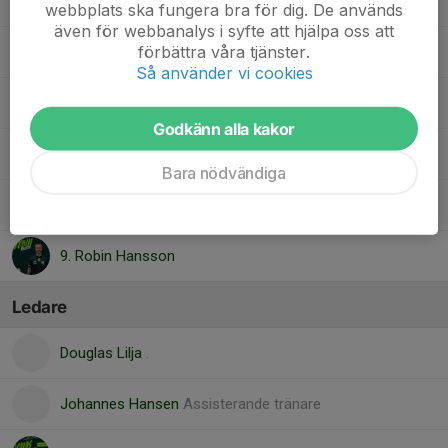
Lucas Ljungström
webbplats ska fungera bra för dig. De används
även för webbanalys i syfte att hjälpa oss att
förbättra våra tjänster.
Martin Olsson
Så använder vi cookies
Niklas Pedersen
Godkänn alla kakor
1. Oskar Gudmundsson
Bara nödvändiga
Razul Muhammadi
9. Robin Hansson
Ledare
Douglas Lilja
.
Johannes Hansen
Assisterande tränare