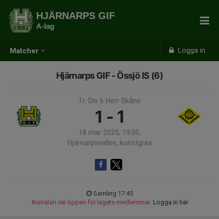
HJÄRNARPS GIF
A-lag
Logga in
Matcher
Hjärnarps GIF - Össjö IS (6)
Tr. Div 6 Herr Skåne
1 - 1
18 mar 2025, 19:00,
Hjärnarpsvallen, konstgräs
Samling 17:45
Anmälan var öppen för lagets medlemmar.
Logga in här