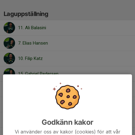
Laguppställning
11. Ali Balasini
7. Elias Hansen
10. Filip Katz
15. Gabriel Pedersen
4. Gustav Jönsson
17. Hugo Lilja
6. Joachim Enberg
Godkänn kakor
Vi använder oss av kakor (cookies) för att vår