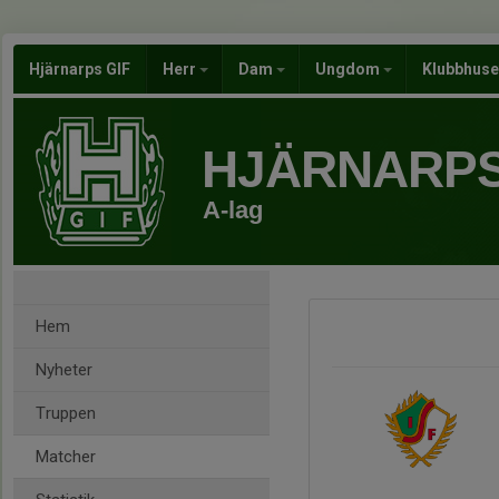
Hjärnarps GIF
Herr
Dam
Ungdom
Klubbhus
HJÄRNARPS
A-lag
Hem
Nyheter
Truppen
Matcher