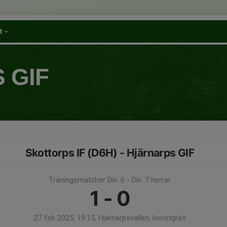
et
 GIF
Skottorps IF (D6H) - Hjärnarps GIF
Träningsmatcher Div. 6 - Div. 7 herrar
1 - 0
27 feb 2025, 19:15, Hjärnarpsvallen, konstgräs